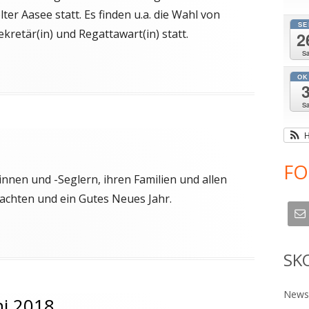
er Aasee statt. Es finden u.a. die Wahl von
SE
kretär(in) und Regattawart(in) statt.
2
S
OK
S
H
FO
nnen und -Seglern, ihren Familien und allen
achten und ein Gutes Neues Jahr.
SK
Newsl
ni 2018