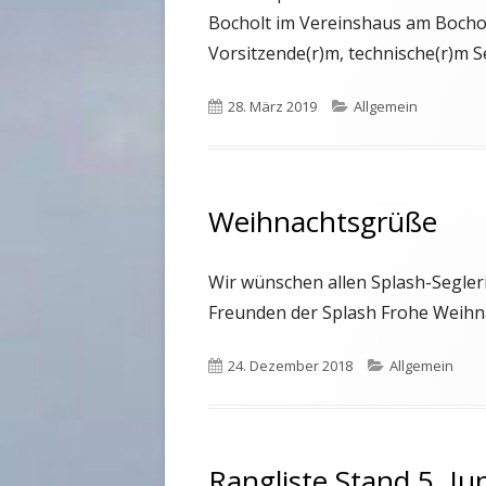
Bocholt im Vereinshaus am Bocholt
Vorsitzende(r)m, technische(r)m Se
Veröffentlicht
28. März 2019
Kategorien
Allgemein
am
Weihnachtsgrüße
Wir wünschen allen Splash-Segleri
Freunden der Splash Frohe Weihn
Veröffentlicht
24. Dezember 2018
Kategorien
Allgemein
am
Rangliste Stand 5. Ju