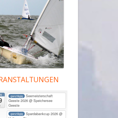
RANSTALTUNGEN
upt-
tenleiste
G
Seemeisterschaft
ganztägig
9
Geeste 2026
@ Speichersee
Geeste
a
Spardabankcup 2026
@
ganztägig