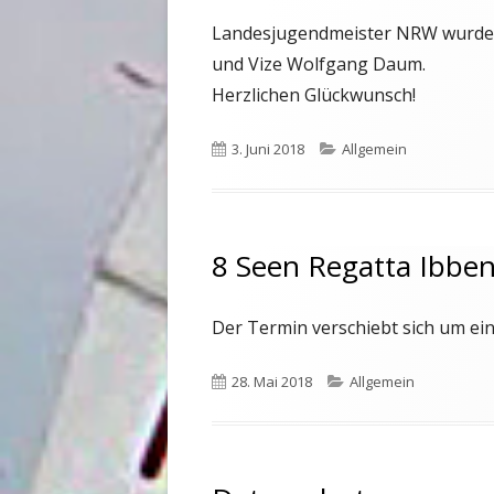
Landesjugendmeister NRW wurde 
und Vize Wolfgang Daum.
Herzlichen Glückwunsch!
Veröffentlicht
3. Juni 2018
Kategorien
Allgemein
am
8 Seen Regatta Ibbe
Der Termin verschiebt sich um ein
Veröffentlicht
28. Mai 2018
Kategorien
Allgemein
am