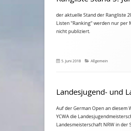
der aktuelle Stand der Rangliste 20
Listen "Ranking" werden nur per M
nicht publiziert.
Veröffentlicht
5. Juni 2018
Kategorien
Allgemein
am
Landesjugend- und 
Auf der German Open an diesem
YCWA die Landesjugendmeistersch
Landesmeisterschaft NRW in der S