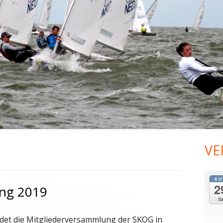
2014
VE
Ha
Sei
AU
2
ung 2019
S
indet die Mitgliederversammlung der SKOG in