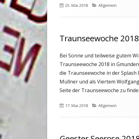
Veröffentlicht
25. Mai 2018
Kategorien
Allgemein
am
Traunseewoche 2018
Bei Sonne und teilweise gutem Win
Traunseewoche 2018 in Gmunden
die Traunseewoche in der Splash 
Müllner und als Viertem Wolfgan
Seite der Traunseewoche zu finde
Veröffentlicht
17. Mai 2018
Kategorien
Allgemein
am
Geester Seerose 2018