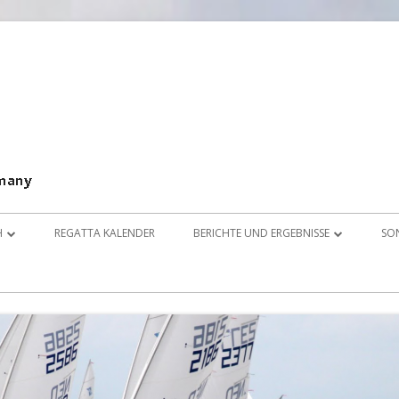
Splash Klassen Organisation Germany e.V.
SKOG
H
REGATTA KALENDER
BERICHTE UND ERGEBNISSE
SO
 E.V.
HTE
LINKS
K
2017
I
NGEN
2016
D
IONEN & FOTOS
2015