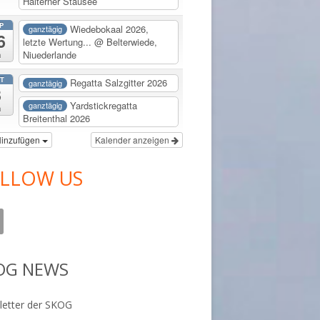
Halterner Stausee
P
Wiedebokaal 2026,
ganztägig
6
letzte Wertung...
@ Belterwiede,
Niuederlande
a
T
Regatta Salzgitter 2026
ganztägig
3
Yardstickregatta
ganztägig
a
Breitenthal 2026
inzufügen
Kalender anzeigen
LLOW US
OG NEWS
etter der SKOG