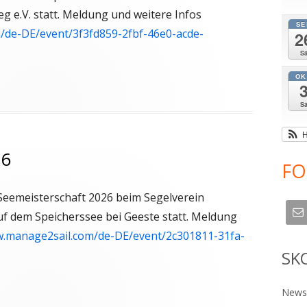
g e.V. statt. Meldung und weitere Infos
SE
/de-DE/event/3f3fd859-2fbf-46e0-acde-
2
S
OK
S
H
26
FO
 Seemeisterschaft 2026 beim Segelverein
uf dem Speicherssee bei Geeste statt. Meldung
w.manage2sail.com/de-DE/event/2c301811-31fa-
SK
Newsl