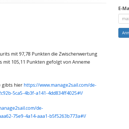
E-Ma
An
aurits mit 97,78 Punkten die Zwischenwertung
ers mit 105,11 Punkten gefolgt von Anneme
 gibts hier
https://www.manage2sail.com/de-
2c92b-5ca5-4b3f-a141-4dd834ff4025#!/
manage2sail.com/de-
eaaa62-75e9-4a14-aaa1-b5f5263b773a#!/