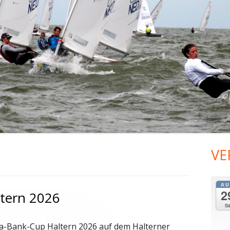
2014
VE
Ha
Sei
AU
2
tern 2026
S
da-Bank-Cup Haltern 2026 auf dem Halterner