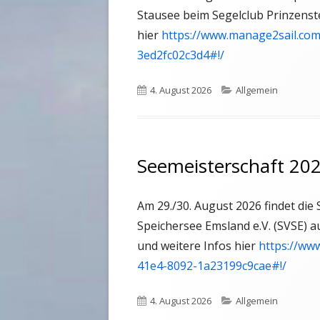
Stausee beim Segelclub Prinzenste
hier
https://www.manage2sail.com
3ed2fc02c3d4#!/
Veröffentlicht
4. August 2026
Kategorien
Allgemein
am
Seemeisterschaft 20
Am 29./30. August 2026 findet die
Speichersee Emsland e.V. (SVSE) a
und weitere Infos hier
https://ww
41e4-8092-1a23199c9cae#!/
Veröffentlicht
4. August 2026
Kategorien
Allgemein
am