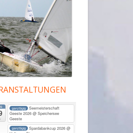
RANSTALTUNGEN
upt-
tenleiste
G
Seemeisterschaft
ganztägig
9
Geeste 2026
@ Speichersee
Geeste
a
Spardabankcup 2026
@
ganztägig