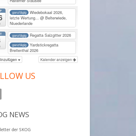
Halterner Stausee
P
Wiedebokaal 2026,
ganztägig
6
letzte Wertung...
@ Belterwiede,
Niuederlande
a
T
Regatta Salzgitter 2026
ganztägig
3
Yardstickregatta
ganztägig
a
Breitenthal 2026
inzufügen
Kalender anzeigen
LLOW US
OG NEWS
etter der SKOG