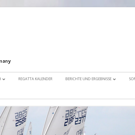
Splash Klassen Organisation Germany e.V.
SKOG
H
REGATTA KALENDER
BERICHTE UND ERGEBNISSE
SO
 E.V.
HTE
LINKS
K
2017
I
NGEN
2016
D
IONEN & FOTOS
2015