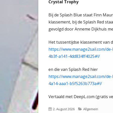
Crystal Trophy
Bij de Splash Blue staat Finn Maur
klassement, bij de Splash Red sta
gevolgd door Anneme Dijkhuis me
Het tussentijdse klassement van de
https://www.manage2sail.com/de-
4b3f-a141-4dd834ff4025#!/
en die van Splash Red hier
https://www.manage2sail.com/de-
4a14-aaa1-b5f5263b773a#!/
Vertaald met DeepL.com (gratis ve
Veröffentlicht
2. August 2026
Kategorien
Allgemein