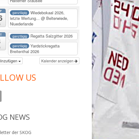
Halterner Stausee
P
Wiedebokaal 2026,
ganztägig
6
letzte Wertung...
@ Belterwiede,
Niuederlande
a
T
Regatta Salzgitter 2026
ganztägig
3
Yardstickregatta
ganztägig
a
Breitenthal 2026
inzufügen
Kalender anzeigen
LLOW US
OG NEWS
etter der SKOG