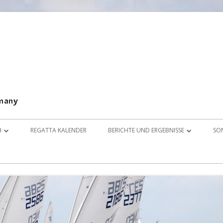
Splash Klassen Organisation Germany e.V.
SKOG
H
REGATTA KALENDER
BERICHTE UND ERGEBNISSE
SO
 E.V.
HTE
LINKS
K
2017
I
NGEN
2016
D
IONEN & FOTOS
2015