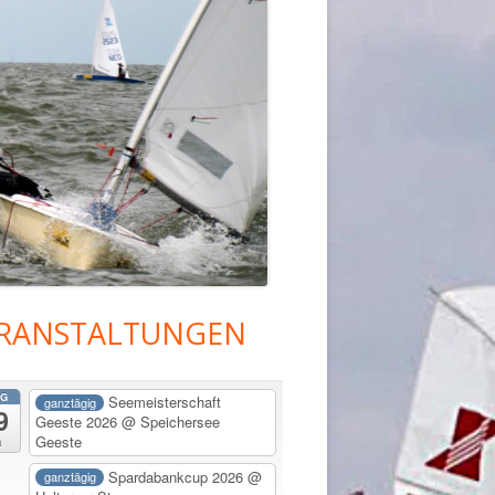
RANSTALTUNGEN
upt-
tenleiste
G
Seemeisterschaft
ganztägig
9
Geeste 2026
@ Speichersee
Geeste
a
Spardabankcup 2026
@
ganztägig