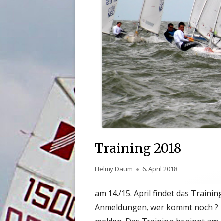
Training 2018
Autor
Helmy Daum
Veröffentlicht
6. April 2018
am
am 14./15. April findet das Trainin
Anmeldungen, wer kommt noch ? Bi