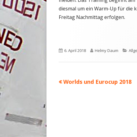
melden. Das Training beginnt am 
diesmal um ein Warm-Up für die 
Freitag Nachmittag erfolgen.
Veröffentlicht
6. April 2018
Autor
Helmy Daum
Kate
Allg
am
Vorheriger
Worlds und Eurocup 2018
Beitrags-
Beitrag:
Navigation