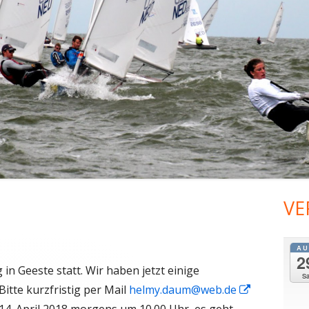
2014
VE
Ha
Sei
AU
2
g in Geeste statt. Wir haben jetzt einige
S
tte kurzfristig per Mail
helmy.daum@web.de
In