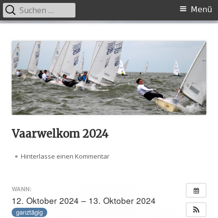
Suche
Primäres
Menü
nach:
Menü
Springe
SKOG
Splash Klassen Organisation Germany e.V.
zum
Inhalt
Vaarwelkom 2024
Hinterlasse einen Kommentar
zu Vaarwelkom 2024
WANN:
12. Oktober 2024 – 13. Oktober 2024
ganztägig