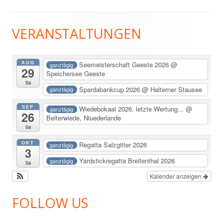
VERANSTALTUNGEN
Haupt-
Seitenleiste
AUG
Seemeisterschaft Geeste 2026
@
ganztägig
29
Speichersee Geeste
Sa
Spardabankcup 2026
@ Halterner Stausee
ganztägig
SEP
Wiedebokaal 2026, letzte Wertung...
@
ganztägig
26
Belterwiede, Niuederlande
Sa
OKT
Regatta Salzgitter 2026
ganztägig
3
Yardstickregatta Breitenthal 2026
ganztägig
Sa
Kalender anzeigen
FOLLOW US