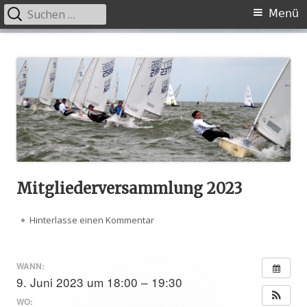
Suche
Primäres
Menü
nach:
Menü
Springe
SKOG
Splash Klassen Organisation Germany e.V.
zum
Inhalt
Mitgliederversammlung 2023
Hinterlasse einen Kommentar
zu Mitgliederversammlung 2023
WANN:
9. Juni 2023 um 18:00 – 19:30
WO: