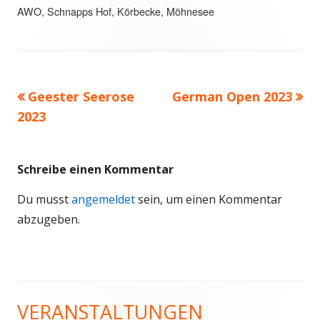
AWO, Schnapps Hof, Körbecke, Möhnesee
Vorheriger
Geester Seerose
Nächster
German Open 2023
Beitrags-
2023
Beitrag:
Beitrag
Navigation
Schreibe einen Kommentar
Du musst
angemeldet
sein, um einen Kommentar
abzugeben.
VERANSTALTUNGEN
Haupt-