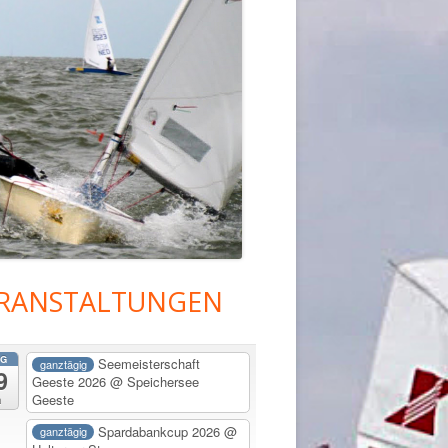
RANSTALTUNGEN
upt-
tenleiste
G
Seemeisterschaft
ganztägig
9
Geeste 2026
@ Speichersee
Geeste
a
Spardabankcup 2026
@
ganztägig