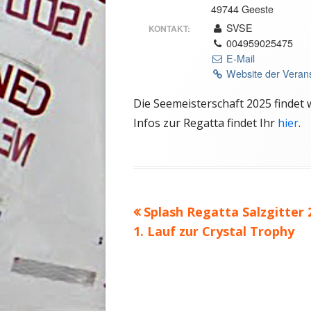
49744 Geeste
SVSE
KONTAKT:
004959025475
E-Mail
Website der Veran
Die Seemeisterschaft 2025 findet 
Infos zur Regatta findet Ihr
hier
.
Vorheriger
Splash Regatta Salzgitter 
Beitrags-
1. Lauf zur Crystal Trophy
Beitrag:
Navigation