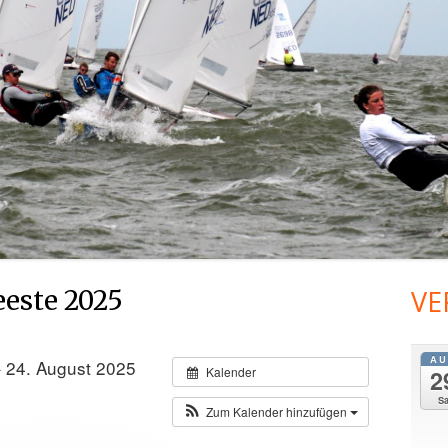
2014
VE
eeste 2025
Ha
Sei
AU
– 24. August 2025
Kalender
2
S
Zum Kalender hinzufügen