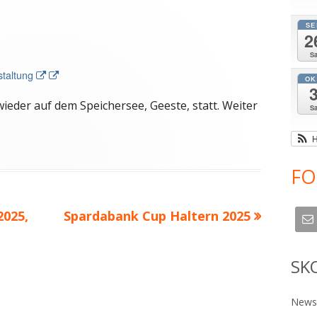
SE
2
S
staltung
In neuem Fenster öffnen
OK
wieder auf dem Speichersee, Geeste, statt. Weiter
S
H
FO
2025,
Nächster
Spardabank Cup Haltern 2025
Beitrag
SK
Newsl