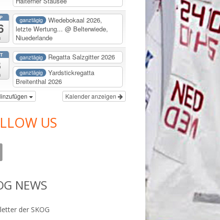
Halterner Stausee
P
Wiedebokaal 2026,
ganztägig
6
letzte Wertung...
@ Belterwiede,
Niuederlande
a
T
Regatta Salzgitter 2026
ganztägig
3
Yardstickregatta
ganztägig
a
Breitenthal 2026
inzufügen
Kalender anzeigen
LLOW US
OG NEWS
etter der SKOG